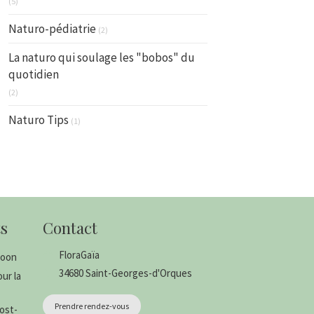
(5)
Naturo-pédiatrie
(2)
La naturo qui soulage les "bobos" du
quotidien
(2)
Naturo Tips
(1)
s
Contact
FloraGaïa
coon
34680
Saint-Georges-d'Orques
ur la
Prendre rendez-vous
ost-