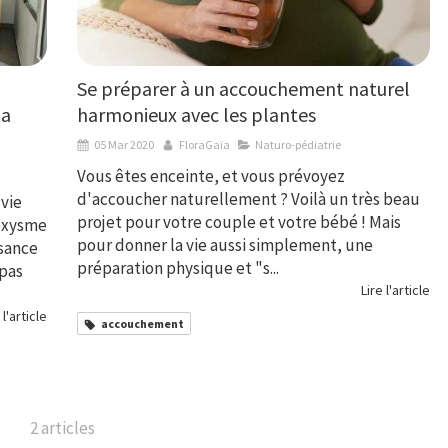
Se préparer à un accouchement naturel
la
harmonieux avec les plantes
05 Mar 2020
FloraGaïa
Naturo-pédiatrie
Vous êtes enceinte, et vous prévoyez
d'accoucher naturellement ? Voilà un très beau
 vie
projet pour votre couple et votre bébé ! Mais
roxysme
pour donner la vie aussi simplement, une
ssance
préparation physique et "s...
 pas
Lire l'article
 l'article
accouchement
2 articles