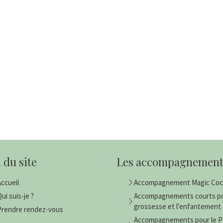
 du site
Les accompagnement
Accueil
Accompagnement Magic Co
ui suis-je ?
Accompagnements courts po
grossesse et l'enfantement
Prendre rendez-vous
Accompagnements pour le P