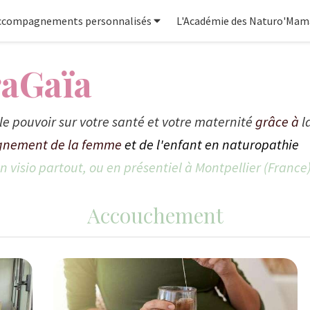
ccompagnements personnalisés
L'Académie des Naturo'Mam
raGaïa
le pouvoir sur votre santé et votre maternité
grâce à
l
nement de la femme
et de l'enfant en naturopathie
 visio partout, ou en présentiel à Montpellier (France
Accouchement