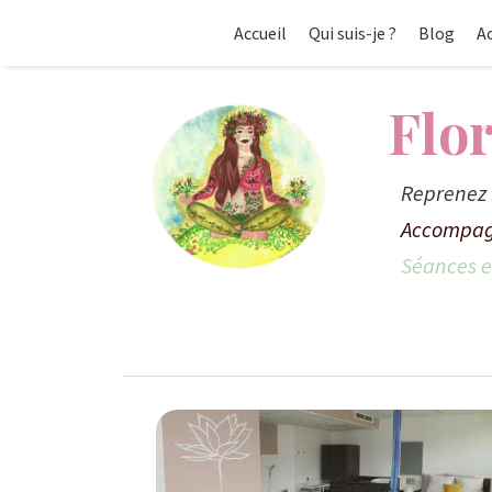
Accueil
Qui suis-je ?
Blog
A
Flo
Reprenez 
Accompag
Séances en