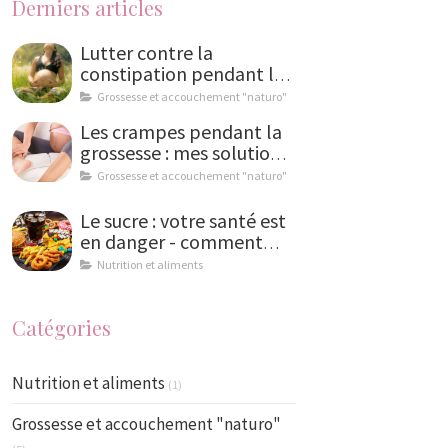
Derniers articles
Lutter contre la
constipation pendant la
grossesse : solutions
Grossesse et accouchement "naturo"
naturelles et conseils de
Les crampes pendant la
naturopathe
grossesse : mes solutions
naturelles
Grossesse et accouchement "naturo"
Le sucre : votre santé est
en danger - comment
limiter la casse ?
Nutrition et aliments
Catégories
Nutrition et aliments
(1)
Grossesse et accouchement "naturo"