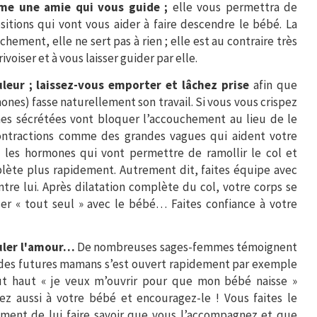
me une amie qui vous guide ;
elle vous permettra de
itions qui vont vous aider à faire descendre le bébé. La
hement, elle ne sert pas à rien ; elle est au contraire très
rivoiser et à vous laisser guider par elle.
leur ; laissez-vous emporter et lâchez prise
afin que
mones) fasse naturellement son travail. Si vous vous crispez
nes sécrétées vont bloquer l’accouchement au lieu de le
contractions comme des grandes vagues qui aident votre
z les hormones qui vont permettre de ramollir le col et
mplète plus rapidement. Autrement dit, faites équipe avec
ntre lui. Après dilatation complète du col, votre corps se
r « tout seul » avec le bébé… Faites confiance à votre
culer l'amour…
De nombreuses sages-femmes témoignent
s des futures mamans s’est ouvert rapidement par exemple
out haut « je veux m’ouvrir pour que mon bébé naisse »
lez aussi à votre bébé et encouragez-le ! Vous faites le
oment de lui faire savoir que vous l’accompagnez et que