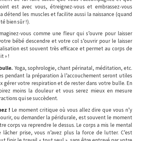
joint est avec vous, étreignez-vous et embrassez-vous
 détend les muscles et facilite aussi la naissance (quand
té bien sûr !).
imaginez-vous comme une fleur qui s’ouvre pour laisser
otre bébé descendre et votre col s’ouvrir pour le laisser
alisation est souvent très efficace et permet au corps de
t » !
bulle.
Yoga, sophrologie, chant périnatal, méditation, etc.
es pendant la préparation à l’accouchement seront utiles
gérer votre respiration et de rester dans votre bulle. En
ubirez moins la douleur et vous serez mieux en mesure
ractions qui se succèdent.
uez !
Le moment critique où vous allez dire que vous n’y
mourir, ou demander la péridurale, est souvent le moment
re corps va reprendre le dessus. Le corps a mis le mental
 lâcher prise, vous n’avez plus la force de lutter. C’est
 finir le travail « tout seul », sans être entravé par votre