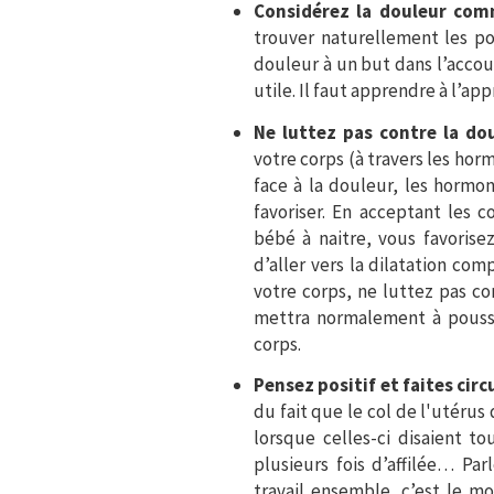
Considérez la douleur com
trouver naturellement les pos
douleur à un but dans l’accouc
utile. Il faut apprendre à l’app
Ne luttez pas contre la dou
votre corps (à travers les hor
face à la douleur, les hormo
favoriser. En acceptant les 
bébé à naitre, vous favorise
d’aller vers la dilatation co
votre corps, ne luttez pas co
mettra normalement à pousse
corps.
Pensez positif et faites cir
du fait que le col de l'utéru
lorsque celles-ci disaient t
plusieurs fois d’affilée… Par
travail ensemble, c’est le m