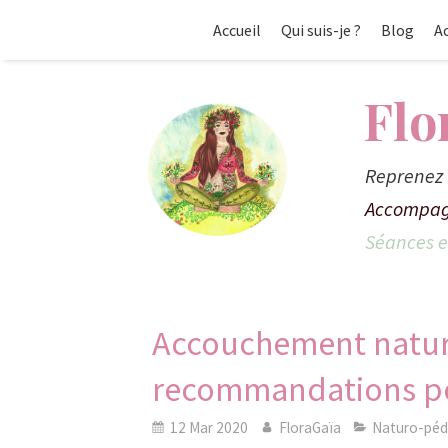
Accueil
Qui suis-je ?
Blog
A
Flo
Reprenez 
Accompag
Séances en
Accouchement natur
recommandations pou
12 Mar 2020
FloraGaïa
Naturo-pédi