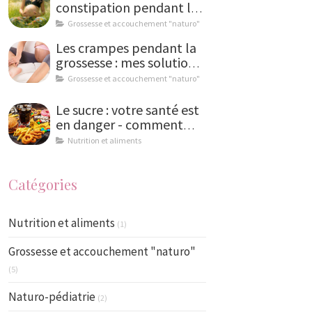
constipation pendant la
grossesse : solutions
Grossesse et accouchement "naturo"
naturelles et conseils de
Les crampes pendant la
naturopathe
grossesse : mes solutions
naturelles
Grossesse et accouchement "naturo"
Le sucre : votre santé est
en danger - comment
limiter la casse ?
Nutrition et aliments
Catégories
Nutrition et aliments
(1)
Grossesse et accouchement "naturo"
(5)
Naturo-pédiatrie
(2)