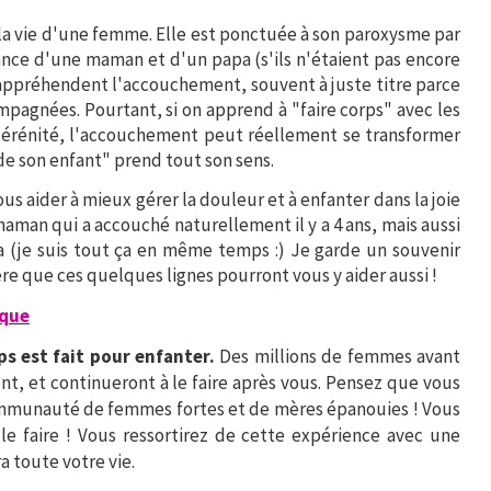
 la vie d'une femme. Elle est ponctuée à son paroxysme par
sance d'une maman et d'un papa (s'ils n'étaient pas encore
ppréhendent l'accouchement, souvent à juste titre parce
pagnées. Pourtant, si on apprend à "faire corps" avec les
 sérénité, l'accouchement peut réellement se transformer
 son enfant" prend tout son sens.
 aider à mieux gérer la douleur et à enfanter dans la joie
aman qui a accouché naturellement il y a 4 ans, mais aussi
 (je suis tout ça en même temps :) Je garde un souvenir
 que ces quelques lignes pourront vous y aider aussi !
ique
ps est fait pour enfanter.
Des millions de femmes avant
t, et continueront à le faire après vous. Pensez que vous
ommunauté de femmes fortes et de mères épanouies ! Vous
le faire ! Vous ressortirez de cette expérience avec une
a toute votre vie.