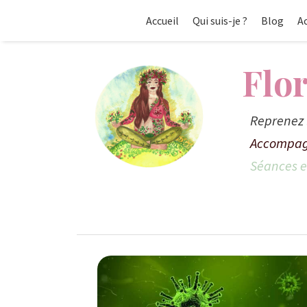
Accueil
Qui suis-je ?
Blog
A
Flo
Reprenez 
Accompag
Séances en