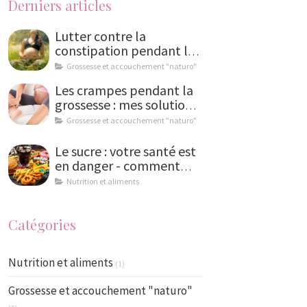
Derniers articles
Lutter contre la
constipation pendant la
grossesse : solutions
Grossesse et accouchement "naturo"
naturelles et conseils de
Les crampes pendant la
naturopathe
grossesse : mes solutions
naturelles
Grossesse et accouchement "naturo"
Le sucre : votre santé est
en danger - comment
limiter la casse ?
Nutrition et aliments
Catégories
Nutrition et aliments
(1)
Grossesse et accouchement "naturo"