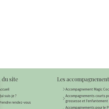
 du site
Les accompagnement
Accueil
Accompagnement Magic Co
ui suis-je ?
Accompagnements courts po
grossesse et l'enfantement
Prendre rendez-vous
Accompagnements pour le P