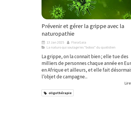
Prévenir et gérer la grippe avec la
naturopathie
13 Jan 2025
FloraGaïa
La naturo qui soulage les "bobos" du quotidien
La grippe, on la connait bien ; elle tue des
milliers de personnes chaque année en Eu
en Afrique et ailleurs, et elle fait désormai
l’objet de campagne...
Lire
oligothérapie