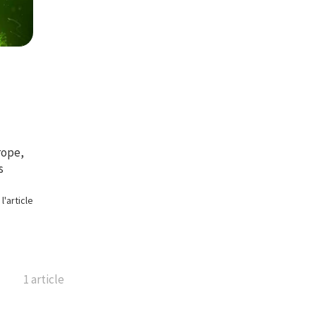
rope,
s
 l'article
1 article