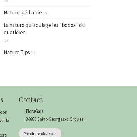
(5)
Naturo-pédiatrie
(2)
La naturo qui soulage les "bobos" du
quotidien
(2)
Naturo Tips
(1)
s
Contact
FloraGaïa
coon
34680
Saint-Georges-d'Orques
ur la
Prendre rendez-vous
ost-